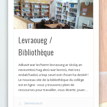
Levraoueg /
Bibliothèque
Adkavit war lec’hienn levraoueg ar skolaj an
nevezintioù hag alioù war levrioù, met ivez
endalc’hadoù a bep seurt evit c’hoari ha deskiñ !
Le nouveau site de la bibliothèque du collège
est en ligne : vous y trouverez plein de
ressources pour travailler, vous divertir, jouer…
Sekretouriezh