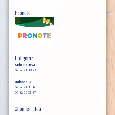
Pronote
Pellgomz
Sekretourva
02 96 21 48 73
Buhez Skol
02 96 21 42 16
07 82 65 03 87
Chomlec’hioù